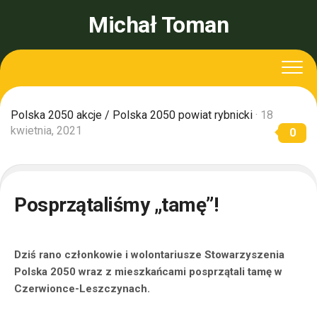
Skip
Michał Toman
to
content
Polska 2050 akcje
/
Polska 2050 powiat rybnicki
· 18
kwietnia, 2021
0
Posprzątaliśmy „tamę”!
Dziś rano członkowie i wolontariusze Stowarzyszenia
Polska 2050 wraz z mieszkańcami posprzątali tamę w
Czerwionce-Leszczynach.