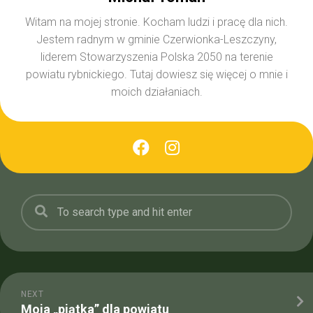
Witam na mojej stronie. Kocham ludzi i pracę dla nich.
Jestem radnym w gminie Czerwionka-Leszczyny,
liderem Stowarzyszenia Polska 2050 na terenie
powiatu rybnickiego. Tutaj dowiesz się więcej o mnie i
moich działaniach.
NEXT
Moja „piątka” dla powiatu