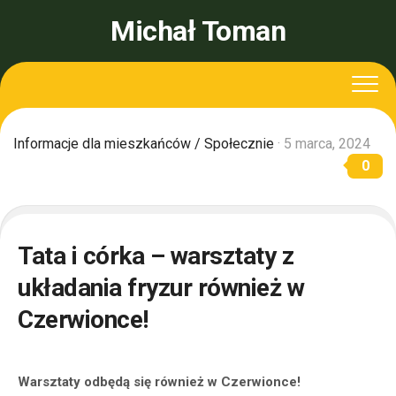
Skip
Michał Toman
to
content
Informacje dla mieszkańców
/
Społecznie
· 5 marca, 2024
0
Tata i córka – warsztaty z
układania fryzur również w
Czerwionce!
Warsztaty odbędą się również w Czerwionce!