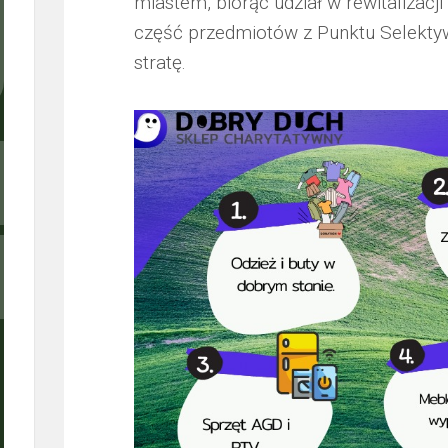
miastem, biorąc udział w rewitalizacji
część przedmiotów z Punktu Selektyw
stratę.