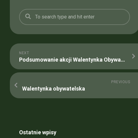
NEXT
Podsumowanie akcji Walentynka Obywatelska
PREVIOUS
Walentynka obywatelska
Ostatnie wpisy