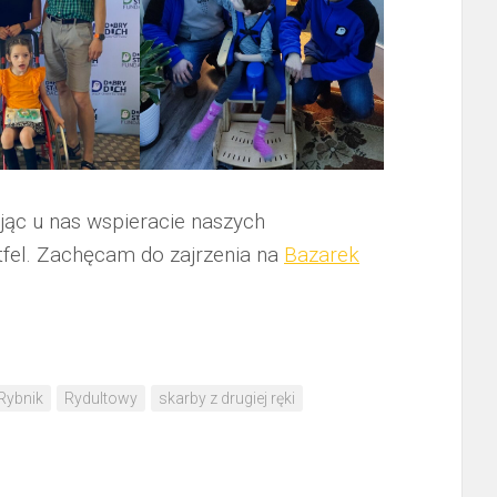
ąc u nas wspieracie naszych
tfel. Zachęcam do zajrzenia na
Bazarek
Rybnik
Rydultowy
skarby z drugiej ręki