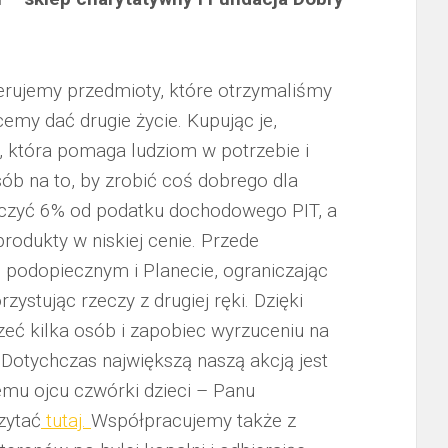
rujemy przedmioty, które otrzymaliśmy
my dać drugie życie. Kupując je,
t, która pomaga ludziom w potrzebie i
sób na to, by zrobić coś dobrego dla
liczyć 6% od podatku dochodowego PIT, a
rodukty w niskiej cenie. Przede
odopiecznym i Planecie, ograniczając
stując rzeczy z drugiej ręki. Dzięki
eć kilka osób i zapobiec wyrzuceniu na
otychczas największą naszą akcją jest
u ojcu czwórki dzieci – Panu
zytać
tutaj.
Współpracujemy także z