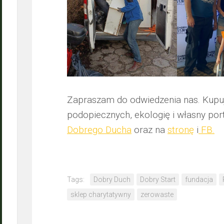
Zapraszam do odwiedzenia nas. Kupuj
podopiecznych, ekologię i własny por
Dobrego Ducha
oraz na
stronę
i
FB.
Tags:
Dobry Duch
Dobry Start
fundacja
sklep charytatywny
zerowaste