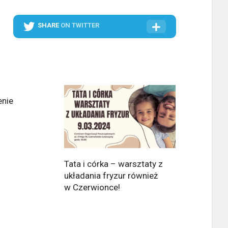
SHARE
ON TWITTER
enie
Tata i córka – warsztaty z
układania fryzur również
w Czerwionce!