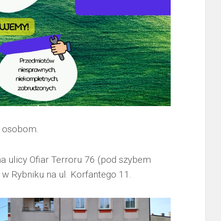
u osobom.
na ulicy Ofiar Terroru 76 (pod szybem
t w Rybniku na ul. Korfantego 11.