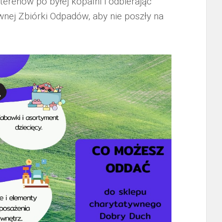
 terenów po byłej kopalni i odbierając
nej Zbiórki Odpadów, aby nie poszły na