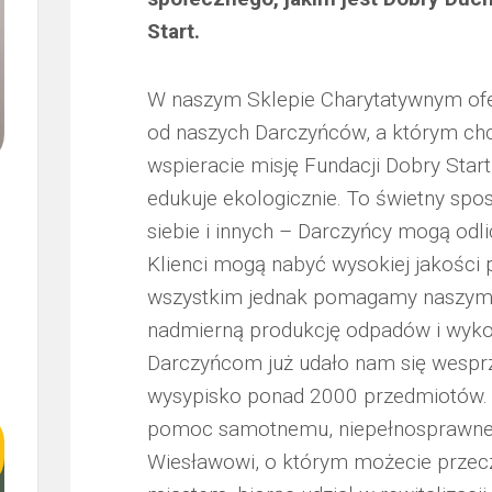
JARS
Start.
SP.
Z
O.O.
W naszym Sklepie Charytatywnym ofe
SEPO
od naszych Darczyńców, a którym chce
SP.
wspieracie misję Fundacji Dobry Star
Z
O.O.
edukuje ekologicznie. To świetny spo
siebie i innych – Darczyńcy mogą od
Klienci mogą nabyć wysokiej jakości p
wszystkim jednak pomagamy naszym p
nadmierną produkcję odpadów i wykorzy
Darczyńcom już udało nam się wesprz
wysypisko ponad 2000 przedmiotów. D
pomoc samotnemu, niepełnosprawnem
Wiesławowi, o którym możecie przec