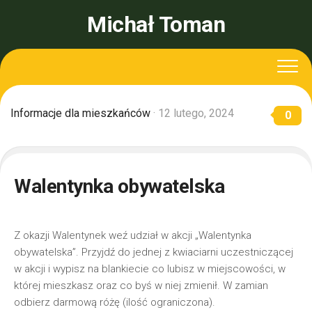
Skip
Michał Toman
to
content
Informacje dla mieszkańców
· 12 lutego, 2024
0
Walentynka obywatelska
Z okazji Walentynek weź udział w akcji „Walentynka
obywatelska”. Przyjdź do jednej z kwiaciarni uczestniczącej
w akcji i wypisz na blankiecie co lubisz w miejscowości, w
której mieszkasz oraz co byś w niej zmienił. W zamian
odbierz darmową różę (ilość ograniczona).