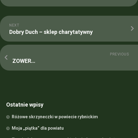
NEXT
Dobry Duch – sklep charytatywny
PREVIOUS
ZOWER…
Ostatnie wpisy
Różowe skrzyneczki w powiecie rybnickim
Moja „piątka” dla powiatu