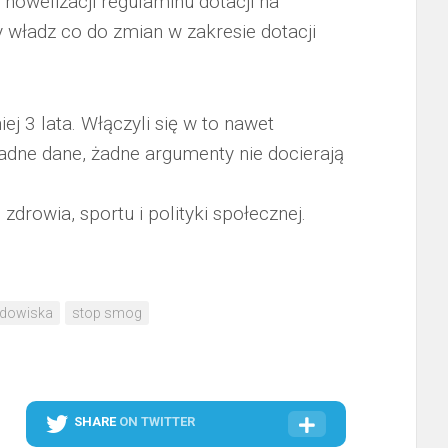
nowelizacji regulaminu dotacji na
y władz co do zmian w zakresie dotacji
ej 3 lata. Włączyli się w to nawet
adne dane, żadne argumenty nie docierają
zdrowia, sportu i polityki społecznej.
odowiska
stop smog
SHARE
ON TWITTER