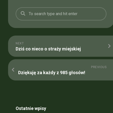
NEXT
Dziś co nieco o straży miejskiej
PREVIOUS
Dziękuję za każdy z 985 głosów!
Ostatnie wpisy