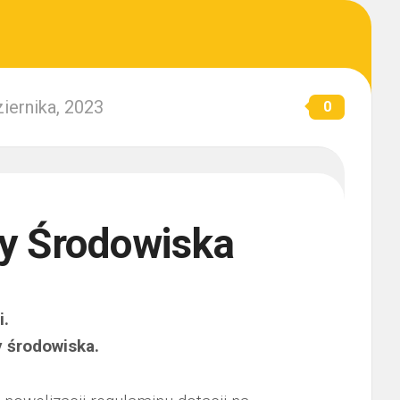
ziernika, 2023
0
y Środowiska
TYWNY
NDACJA
i.
A
KI
y środowiska.
INGU