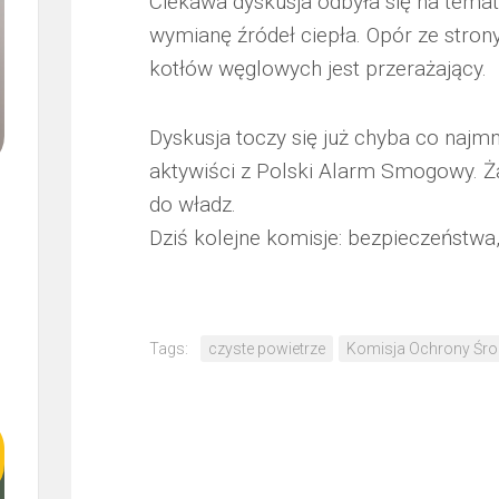
Ciekawa dyskusja odbyła się na temat 
JARS
wymianę źródeł ciepła. Opór ze stron
SP.
Z
kotłów węglowych jest przerażający.
O.O.
SEPO
Dyskusja toczy się już chyba co najmni
SP.
Z
aktywiści z Polski Alarm Smogowy. Ż
O.O.
do władz.
Dziś kolejne komisje: bezpieczeństwa, 
Tags:
czyste powietrze
Komisja Ochrony Śr