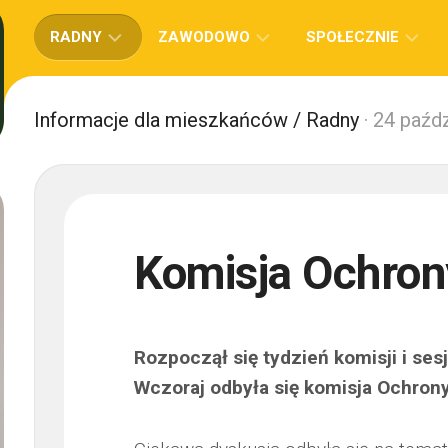
RADNY
ZAWODOWO
SPOŁECZNIE
OPINIE
WYKSZTAŁCENIE
STOWARZYSZENIE
Informacje dla mieszkańców
/
Radny
· 24 paźd
LUXTORPEDA
INTERPELACJE
AKTUALNIE
I
STOWARZYSZENIE
WCZEŚNIEJ
WNIOSKI
REDUKOWANIA
DOBRY
BIERNOŚCI
DUCH
INNE
–
STOWARZYSZENIE
Komisja Ochron
SKLEP
AKTYWNI
CHARYTA
SPOŁECZNIE
SUPERFU
Rozpoczął się tydzień komisji i sesj
FUNDACJ
EUROPEJS
Wczoraj odbyła się komisja Ochron
INSTYTUT
OUTSORC