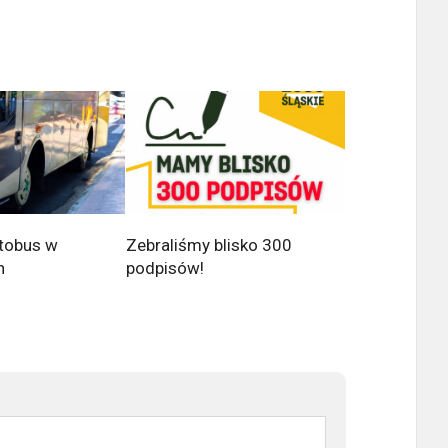
utobus w
Zebraliśmy blisko 300
h
podpisów!