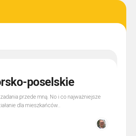
orsko-poselskie
TYWNY
adania przede mną. No i co najważniejsze
NDACJA
iałanie dla mieszkańców...
A
KI
INGU