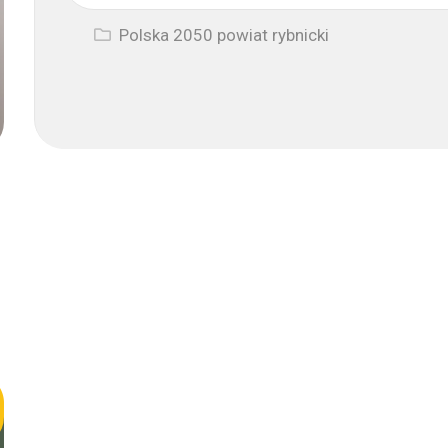
JARS
SP.
Polska 2050 powiat rybnicki
Z
O.O.
SEPO
SP.
Z
O.O.